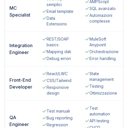
AMPScript
semplici
MC
SQL avanzato
Email template
Specialist
Automazioni
Data
complesse
Extensions
REST/SOAP
MuleSoft
basics
Anypoint
Integration
Mapping dati
Orchestrazione
Engineer
Debug errori
Error handling
React/LWC
State
management
Front-End
CSS/Tailwind
Testing
Developer
Responsive
design
Ottimizzazione
Test
Test manuali
automation
QA
Bug reporting
API testing
Engineer
Regression
CI/CD