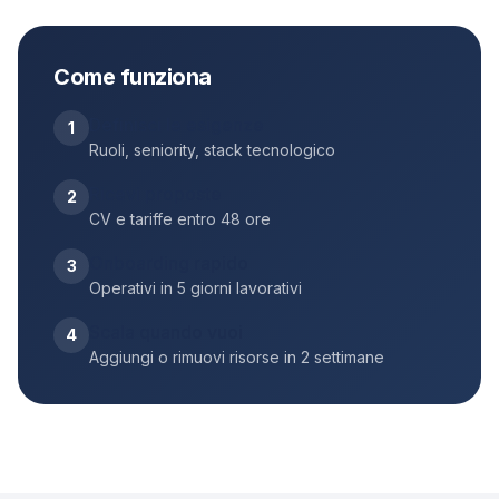
Come funziona
Definisci le esigenze
1
Ruoli, seniority, stack tecnologico
Ricevi proposte
2
CV e tariffe entro 48 ore
Onboarding rapido
3
Operativi in 5 giorni lavorativi
Scala quando vuoi
4
Aggiungi o rimuovi risorse in 2 settimane