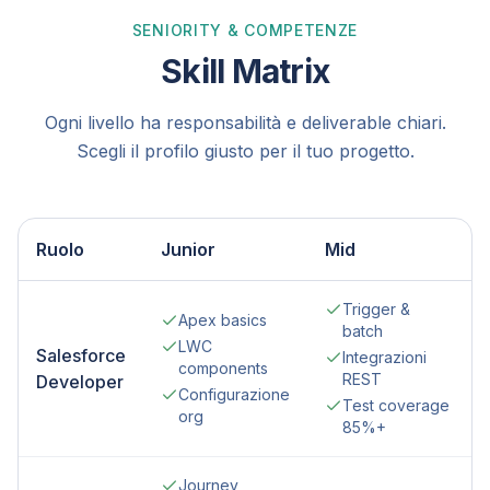
SENIORITY & COMPETENZE
Skill Matrix
Ogni livello ha responsabilità e deliverable chiari.
Scegli il profilo giusto per il tuo progetto.
Ruolo
Junior
Mid
Trigger &
Apex basics
batch
LWC
Salesforce
Integrazioni
components
REST
Developer
Configurazione
Test coverage
org
85%+
Journey