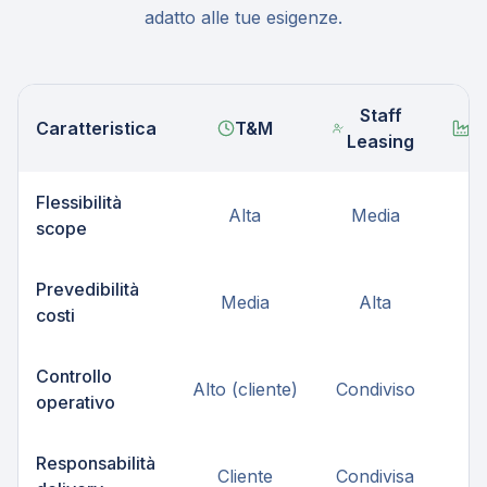
adatto alle tue esigenze.
Staff
Caratteristica
T&M
F
Leasing
Flessibilità
Alta
Media
B
scope
Prevedibilità
Media
Alta
A
costi
Controllo
B
Alto (cliente)
Condiviso
operativo
(
Responsabilità
Cliente
Condivisa