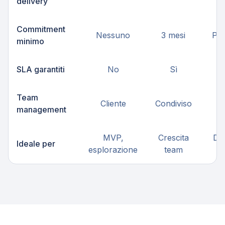
delivery
Commitment
Nessuno
3 mesi
Pro
minimo
SLA garantiti
No
Sì
Team
Cliente
Condiviso
management
MVP,
Crescita
Del
Ideale per
esplorazione
team
c